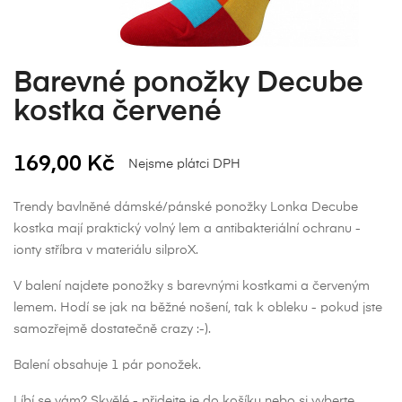
Barevné ponožky Decube
kostka červené
169,00 Kč
Nejsme plátci DPH
Trendy bavlněné dámské/pánské ponožky Lonka Decube
kostka mají praktický volný lem a antibakteriální ochranu -
ionty stříbra v materiálu silproX.
V balení najdete ponožky s barevnými kostkami a červeným
lemem. Hodí se jak na běžné nošení, tak k obleku - pokud jste
samozřejmě dostatečně crazy :-).
Balení obsahuje 1 pár ponožek.
Líbí se vám? Skvělé - přidejte je do košíku nebo si vyberte