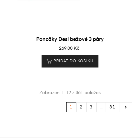
Ponožky Desi bežové 3 páry
269,00 Kč
PŘIDAT DO KOŠÍKU
Zobrazení 1-12 z 361 položek

1
2
3
…
31