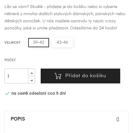
Líbí se vám? Skvělé - přidejte je do košíku nebo si vyberte
některé z mnoha dalších stylových dámských, pánských nebo
dětských ponožek. U nás najdete opravdu ty nejvíc crazy
ponožky, jaké si umíte představit. Odesíláme do 24 hodin!
39-42
43-46
VELIKOST
POČET
Přidat do košíku

na cestě odeslaní cca 5 dní
POPIS