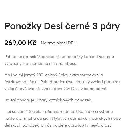
Ponožky Desi černé 3 páry
269,00 Kč
Nejsme plátci DPH
Pohodlné dámské/pánské nízké ponožky Lonka Desi jsou
vyrobeny z antibakteriálního bambusu.
Mají velmi jemný 200 jehlový úplet, extra formování a
řetízkovanou špici. Pokud preferujete klasický vzhled ponožek
ve špičkové kvalitě, zvolte ponožky Desi v černé barvě.
Balení obsahuje 3 páry kotníčkových ponožek.
Líbí se vám? Skvělé - přidejte je do košíku nebo si vyberte
některé z mnoha dalších stylových dámských, pánských nebo
dětských ponožek. U nás najdete opravdu ty nejvíc crazy